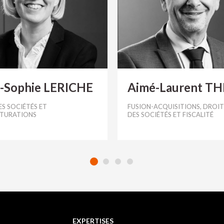
-Sophie LERICHE
Aimé-Laurent T
S SOCIÉTÉS ET
FUSION-ACQUISITIONS, DROIT
TURATIONS
DES SOCIÉTÉS ET FISCALITÉ
EXPERTISES