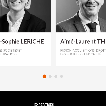
-Sophie LERICHE
Aimé-Laurent T
S SOCIÉTÉS ET
FUSION-ACQUISITIONS, DROIT
TURATIONS
DES SOCIÉTÉS ET FISCALITÉ
EXPERTISES